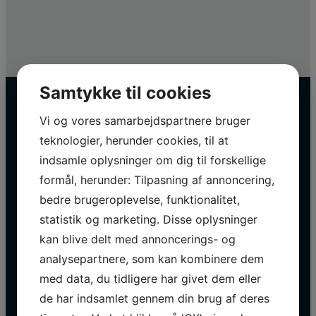
Samtykke til cookies
Vi og vores samarbejdspartnere bruger
teknologier, herunder cookies, til at
indsamle oplysninger om dig til forskellige
Svane Shipping A/S
formål, herunder: Tilpasning af annoncering,
på de sociale medier
bedre brugeroplevelse, funktionalitet,
statistik og marketing. Disse oplysninger
kan blive delt med annoncerings- og
Hos Svane Shipping A/S opdaterer vi løbende
vores sociale medier med spændende
analysepartnere, som kan kombinere dem
projekter og information.
med data, du tidligere har givet dem eller
de har indsamlet gennem din brug af deres
Besøg os på Facebook​