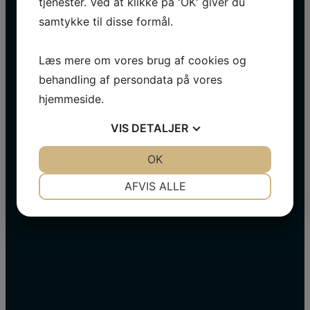
tjenester. Ved at klikke på 'OK' giver du
Besøg os på LinkedIn
samtykke til disse formål.
Besøg os på Instagram
Læs mere om vores brug af cookies og
behandling af persondata på vores
hjemmeside.
VIS
DETALJER
JA
NEJ
OK
JA
NEJ
NØDVENDIGE
PRÆFERENCER
AFVIS ALLE
JA
NEJ
JA
NEJ
MARKETING
STATISTIK