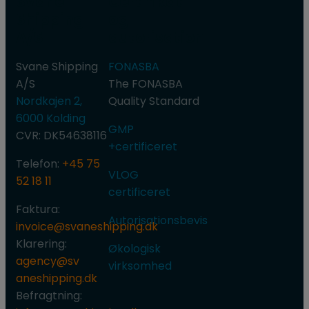
Svane
Certifikat
Shipping
og
A/S
autorisation
Svane Shipping
FONASBA
A/S
​The FONASBA
Nordkajen 2,
Quality Standard
6000 Kolding
GMP
CVR: DK54638116
+certificeret
Telefon:
+45 75
VLOG
52 18 11
certificeret​
Faktura:​
Autorisationsbevis
invoice@svaneshipping.dk
​Klare​ring:
Økologisk
agency@sv​
virksomhed
aneshipping.dk
​Befragtning: